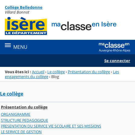
Panneau de gestion des cookies
Collège Belledonne
Menu de la rubrique
Contenu
Villard Bonnot
MENU
Se connecter
Vous êtes ici :
Accueil
›
Le collège
›
Présentation du collège
›
Les
engagements du collège
›
Blog
Le collège
Présentation du collège
ORGANIGRAMME
STRUCTURE PEDAGOGIQUE
PRESENTATION DU SERVICE VIE SCOLAIRE ET SES MISSIONS
LE SERVICE DE GESTION