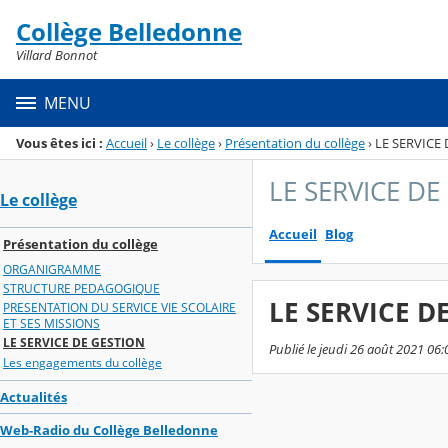
Panneau de gestion des cookies
Collège Belledonne
Menu de la rubrique
Contenu
Villard Bonnot
MENU
Vous êtes ici :
Accueil
›
Le collège
›
Présentation du collège
›
LE SERVICE
LE SERVICE DE
Le collège
Accueil
Blog
Présentation du collège
ORGANIGRAMME
STRUCTURE PEDAGOGIQUE
LE SERVICE D
PRESENTATION DU SERVICE VIE SCOLAIRE
ET SES MISSIONS
LE SERVICE DE GESTION
Publié le jeudi 26 août 2021 06:
Les engagements du collège
Actualités
Web-Radio du Collège Belledonne